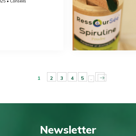
025 • Conseils
1
2
3
4
5
…
Newsletter