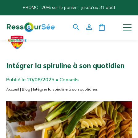
PROMO -20% sur le panier – jusqu’au 31 août
search
person
shopping_bag
Intégrer la spiruline à son quotidien
Publié le 20/08/2025 • Conseils
Accueil
|
Blog
|
Intégrer la spiruline à son quotidien