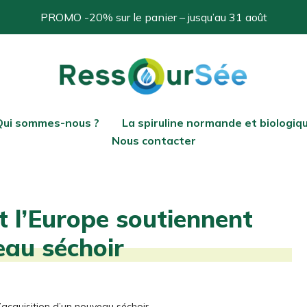
PROMO -20% sur le panier – jusqu’au 31 août
Qui sommes-nous ?
La spiruline normande et biologiq
Nous contacter
 l’Europe soutiennent
eau séchoir
’acquisition d’un nouveau séchoir