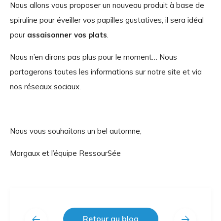
Nous allons vous proposer un nouveau produit à base de
spiruline pour éveiller vos papilles gustatives, il sera idéal
pour
assaisonner vos plats
.
Nous n’en dirons pas plus pour le moment… Nous
partagerons toutes les informations sur notre site et via
nos réseaux sociaux.
Nous vous souhaitons un bel automne,
Margaux et l’équipe RessourSée
arrow_back
arrow_forward
Retour au blog