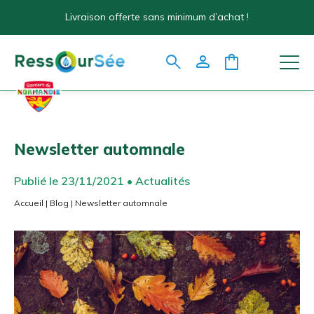
Livraison offerte sans minimum d’achat !
search
person
shopping_bag
Newsletter automnale
Publié le 23/11/2021 • Actualités
Accueil
|
Blog
|
Newsletter automnale