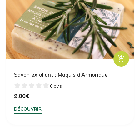
add_shopping_cart
Savon exfoliant : Maquis d’Armorique
0 avis
9,00
€
DÉCOUVRIR