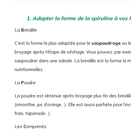
1. Adapter la forme de la spiruline à vos h
La
B
rindille
C’est la forme la plus adaptée pour le
saupoudrage
ou l
broyage après l’étape de séchage. Vous pouvez, par exem
saupoudrer dans une salade. La brindille est la forme la 
nutritionnelles.
La
P
oudre
La poudre est obtenue après broyage plus fin des brindil
(smoothie, jus d’orange…). Elle est aussi parfaite pour l’
frais, tapenade…)
Les
C
omprimés